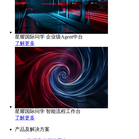
星耀国际问学 企业级Agent中台
了解更多
星耀国际问学 智能流程工作台
了解更多
产品及解决方案