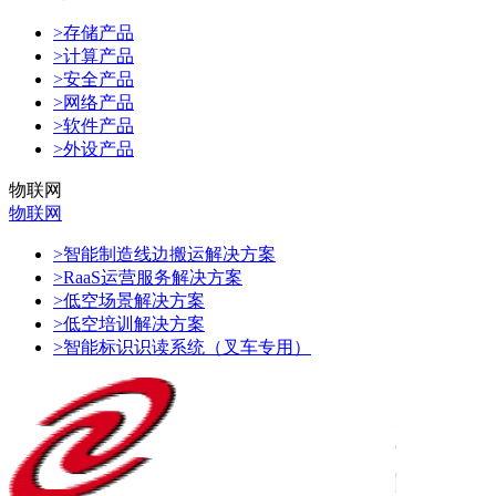
>存储产品
>计算产品
>安全产品
>网络产品
>软件产品
>外设产品
物联网
物联网
>智能制造线边搬运解决方案
>RaaS运营服务解决方案
>低空场景解决方案
>低空培训解决方案
>智能标识识读系统（叉车专用）