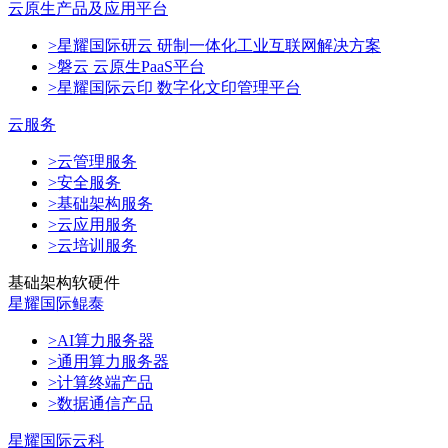
云原生产品及应用平台
>星耀国际研云 研制一体化工业互联网解决方案
>磐云 云原生PaaS平台
>星耀国际云印 数字化文印管理平台
云服务
>云管理服务
>安全服务
>基础架构服务
>云应用服务
>云培训服务
基础架构软硬件
星耀国际鲲泰
>AI算力服务器
>通用算力服务器
>计算终端产品
>数据通信产品
星耀国际云科