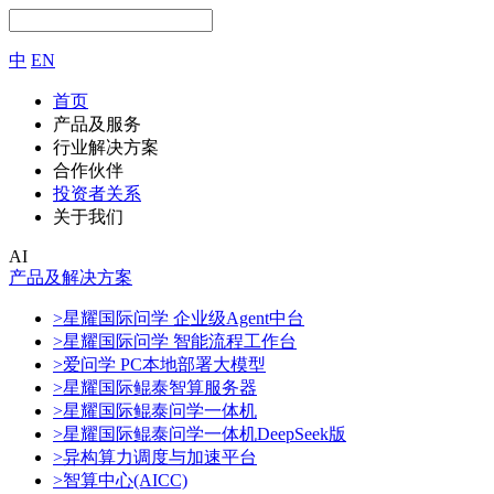
中
EN
首页
产品及服务
行业解决方案
合作伙伴
投资者关系
关于我们
AI
产品及解决方案
>星耀国际问学 企业级Agent中台
>星耀国际问学 智能流程工作台
>爱问学 PC本地部署大模型
>星耀国际鲲泰智算服务器
>星耀国际鲲泰问学一体机
>星耀国际鲲泰问学一体机DeepSeek版
>异构算力调度与加速平台
>智算中心(AICC)