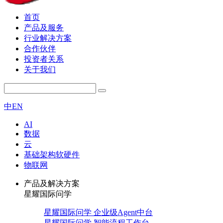
首页
产品及服务
行业解决方案
合作伙伴
投资者关系
关于我们
中
EN
AI
数据
云
基础架构软硬件
物联网
产品及解决方案
星耀国际问学
星耀国际问学 企业级Agent中台
星耀国际问学 智能流程工作台