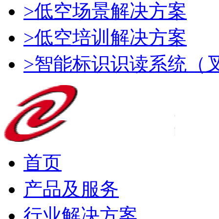
>低空场景解决方案
>低空培训解决方案
>智能标识识读系统（
首页
产品及服务
行业解决方案