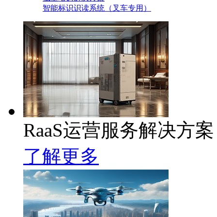
智能标识识读系统（叉车专用）
RaaS运营服务解决方案
了解更多