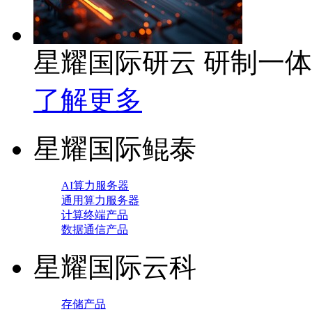
星耀国际研云 研制一
了解更多
星耀国际鲲泰
AI算力服务器
通用算力服务器
计算终端产品
数据通信产品
星耀国际云科
存储产品