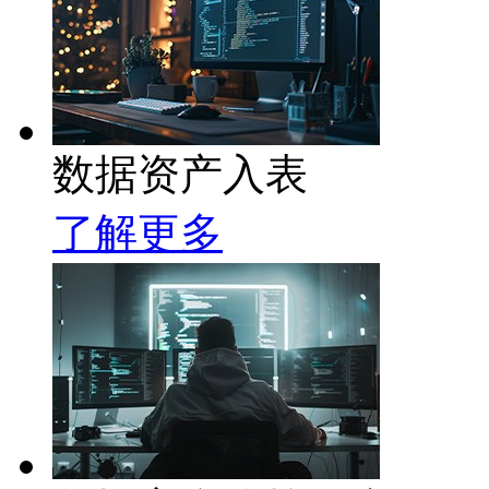
数据资产入表
了解更多