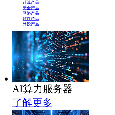
计算产品
安全产品
网络产品
软件产品
外设产品
AI算力服务器
了解更多