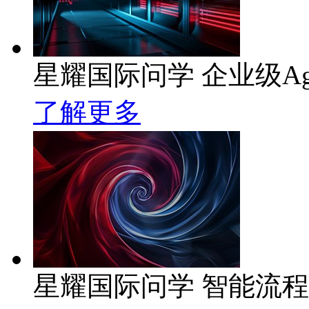
星耀国际问学 企业级Ag
了解更多
星耀国际问学 智能流