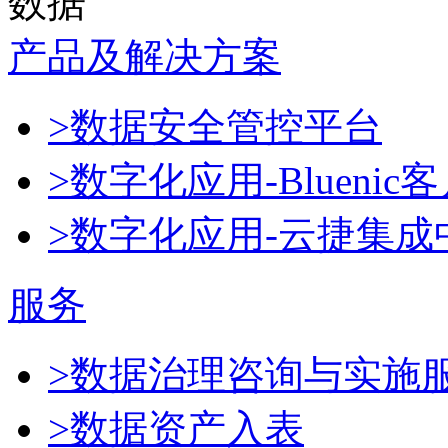
数据
产品及解决方案
>数据安全管控平台
>数字化应用-Blueni
>数字化应用-云捷集成
服务
>数据治理咨询与实施
>数据资产入表