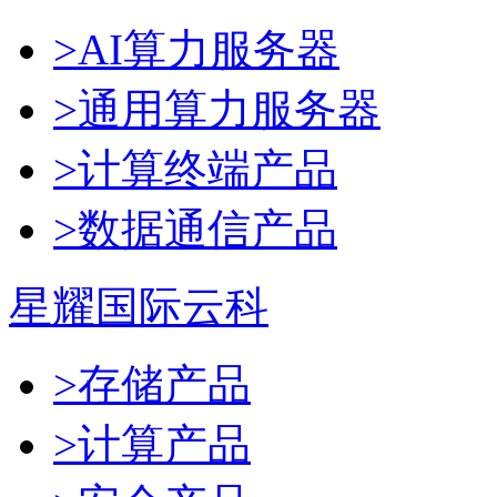
>AI算力服务器
>通用算力服务器
>计算终端产品
>数据通信产品
星耀国际云科
>存储产品
>计算产品