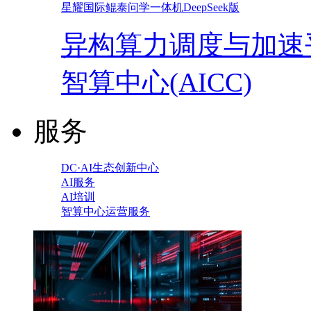
星耀国际鲲泰问学一体机DeepSeek版
异构算力调度与加速
智算中心(AICC)
服务
DC·AI生态创新中心
AI服务
AI培训
智算中心运营服务